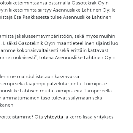
oltoliiketoimintaansa ostamalla Gasoteknik Oy:n
n liiketoiminta siirtyy Asennusliike Lahtinen Oy:lle
istaja Esa Paakkasesta tulee Asennusliike Lahtinen
aamista jakeluasemaympäristöön, sekä myös muihin
in. Lisäksi Gasoteknik Oy:n maantieteellinen sijainti luo
amme kokonaisvaltaisesti sekä erittäin kattavasti.
mme mukaisesti”, toteaa Asennusliike Lahtinen Oy:n
illemme mahdollistetaan kasvavassa
sempi sekä laajempi palvelutarjonta. Toimipiste
nnusliike Lahtisen muita toimipisteitä Tampereella
un ammattimainen taso tulevat säilymään sekä
kkanen.
avoitteistamme?
Ota yhteyttä
ja kerro lisää yrityksesi