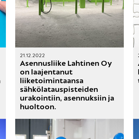
21.12.2022
Asennusliike Lahtinen Oy
on laajentanut
n
liiketoimintaansa
sähkölatauspisteiden
urakointiin, asennuksiin ja
huoltoon.