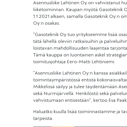
Asennusliike Lahtinen Oy on vahvistanut hu
liiketoiminnan. Kaupan myötä Gasoteknik Oy:
1.1.2021 alkaen, samalla Gasoteknik Oy:n om
Oy:n osakas.
”Gasoteknik Oy tuo yritykseemme lisää os
tätä lähellä oleviin ratkaisuihin ja palveluih
loistavan mahdollisuuden laajentaa tarjonta
Tämä kauppa on luontainen askel strategia
toimitusjohtaja Eero-Matti Lehtiniemi.
”Asennusliike Lahtinen Oy:n kanssa asiakka
toimintaympäristössä entistä kokonaisvaltai
Mikkelissä säilyy ja tulee täydentämään Ase
sekä Nurmijärvellä. Henkilöstö sekä palvel
vahvistumaan entisestään”, kertoo Esa Paa
Haluatko kuulla lisää toiminnastamme ja t
tarpeista.