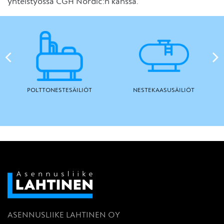
yhteistyössä CGH Nordic:n kanssa.
POLTTONESTESÄILIÖT
NESTEKAASUSÄILIÖT
ASENNUSLIIKE LAHTINEN OY